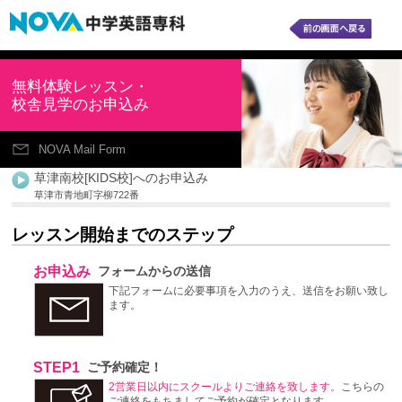
無料体験レッスン・
校舎見学のお申込み
NOVA Mail Form
草津南校[KIDS校]へのお申込み
草津市青地町字柳722番
レッスン開始までのステップ
お申込み
フォームからの送信
下記フォームに必要事項を入力のうえ、送信をお願い致し
ます。
STEP1
ご予約確定！
2営業日以内にスクールよりご連絡を致します。
こちらの
ご連絡をもちましてご予約が確定となります。