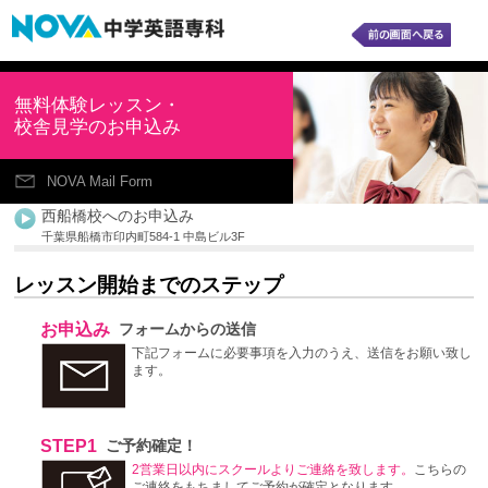
無料体験レッスン・
校舎見学のお申込み
NOVA Mail Form
西船橋校へのお申込み
千葉県船橋市印内町584-1 中島ビル3F
レッスン開始までのステップ
お申込み
フォームからの送信
下記フォームに必要事項を入力のうえ、送信をお願い致し
ます。
STEP1
ご予約確定！
2営業日以内にスクールよりご連絡を致します。
こちらの
ご連絡をもちましてご予約が確定となります。