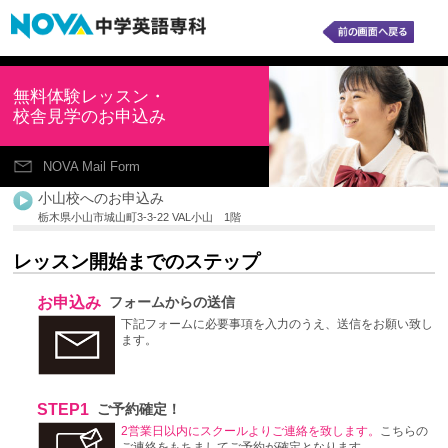
無料体験レッスン・
校舎見学のお申込み
NOVA Mail Form
小山校へのお申込み
栃木県小山市城山町3-3-22 VAL小山 1階
レッスン開始までのステップ
お申込み
フォームからの送信
下記フォームに必要事項を入力のうえ、送信をお願い致し
ます。
STEP1
ご予約確定！
2営業日以内にスクールよりご連絡を致します。
こちらの
ご連絡をもちましてご予約が確定となります。