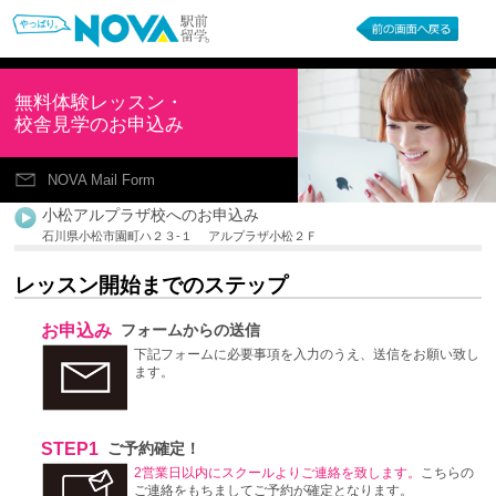
無料体験レッスン・
校舎見学のお申込み
NOVA Mail Form
小松アルプラザ校へのお申込み
石川県小松市園町ハ２３-１ アルプラザ小松２Ｆ
レッスン開始までのステップ
お申込み
フォームからの送信
下記フォームに必要事項を入力のうえ、送信をお願い致し
ます。
STEP1
ご予約確定！
2営業日以内にスクールよりご連絡を致します。
こちらの
ご連絡をもちましてご予約が確定となります。