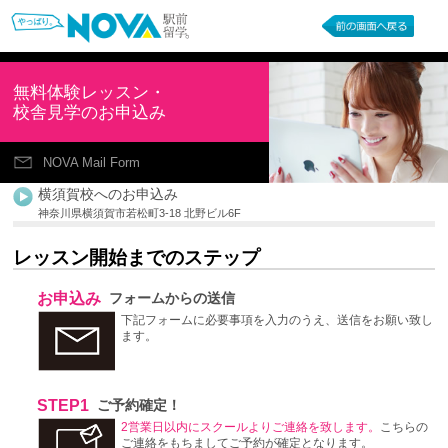
無料体験レッスン・
校舎見学のお申込み
NOVA Mail Form
横須賀校へのお申込み
神奈川県横須賀市若松町3-18 北野ビル6F
レッスン開始までのステップ
お申込み
フォームからの送信
下記フォームに必要事項を入力のうえ、送信をお願い致し
ます。
STEP1
ご予約確定！
2営業日以内にスクールよりご連絡を致します。
こちらの
ご連絡をもちましてご予約が確定となります。