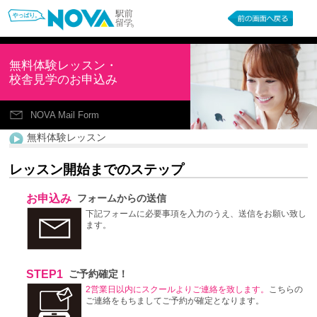
無料体験レッスン・
校舎見学のお申込み
NOVA Mail Form
無料体験レッスン
レッスン開始までのステップ
お申込み
フォームからの送信
下記フォームに必要事項を入力のうえ、送信をお願い致し
ます。
STEP1
ご予約確定！
2営業日以内にスクールよりご連絡を致します。
こちらの
ご連絡をもちましてご予約が確定となります。