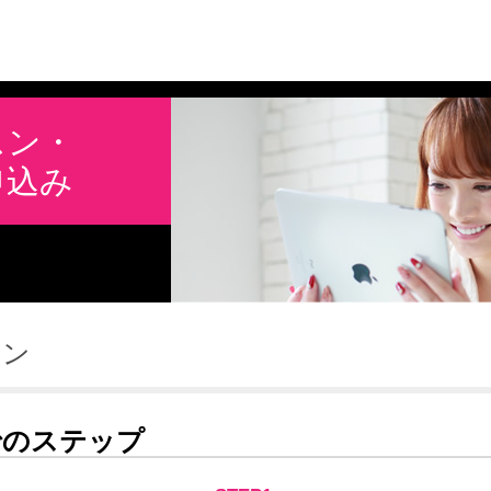
スン・
申込み
スン
でのステップ