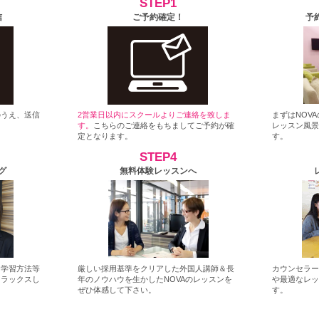
STEP1
信
ご予約確定！
予
のうえ、送信
2営業日以内にスクールよりご連絡を致しま
まずはNOV
す。
こちらのご連絡をもちましてご予約が確
レッスン風
定となります。
す。
STEP4
グ
無料体験レッスンへ
・学習方法等
厳しい採用基準をクリアした外国人講師＆長
カウンセラ
リラックスし
年のノウハウを生かしたNOVAのレッスンを
や最適なレ
ぜひ体感して下さい。
す。