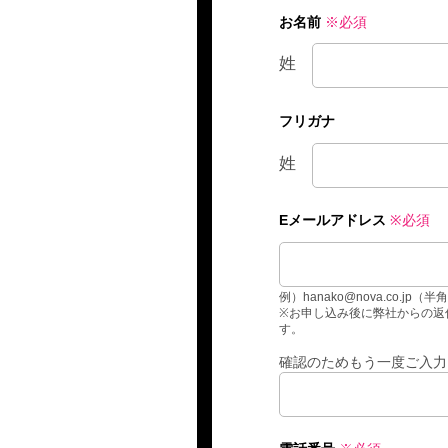
お名前
※必須
姓
フリガナ
姓
Eメールアドレス
※必須
例）hanako@nova.co.jp（半
※お申し込み後に弊社からの返信
す。
確認のためもう一度ご入力