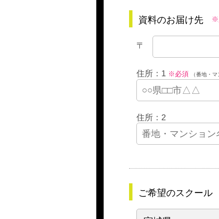
資料のお届け先
※
〒
住所：1
※必須
（番地・マ
住所：2
ご希望のスクール