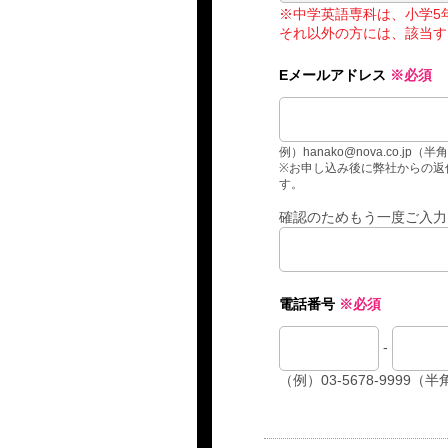
※中学英語専科は、小学5
それ以外の方には、該当す
Eメールアドレス
※必須
例）hanako@nova.co.jp（半
※お申し込み後に弊社からの返信
す。
確認のためもう一度ご入力
電話番号
※必須
-
（例）03-5678-9999（半