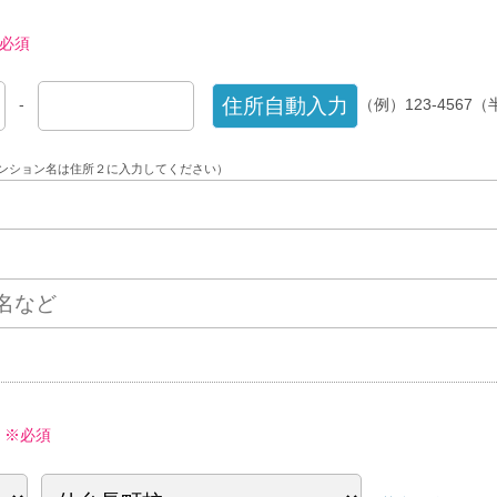
必須
-
（例）123-4567
ンション名は住所２に入力してください）
※必須