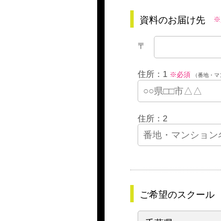
資料のお届け先
※
〒
住所：1
※必須
（番地・マ
住所：2
ご希望のスクール