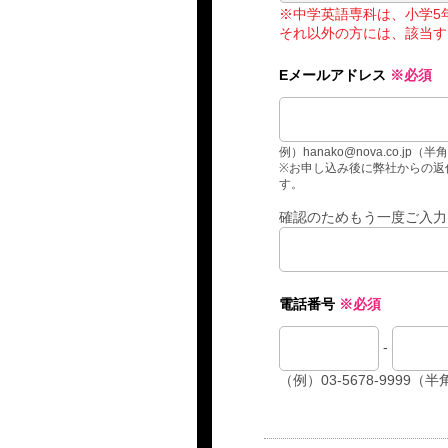
※中学英語専科は、小学5
それ以外の方には、該当す
Eメールアドレス
※必須
例）hanako@nova.co.jp（半
※お申し込み後に弊社からの返信
す。
確認のためもう一度ご入力
電話番号
※必須
-
（例）03-5678-9999（半