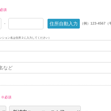
必須
-
（例）123-4567
ンション名は住所２に入力してください）
※必須