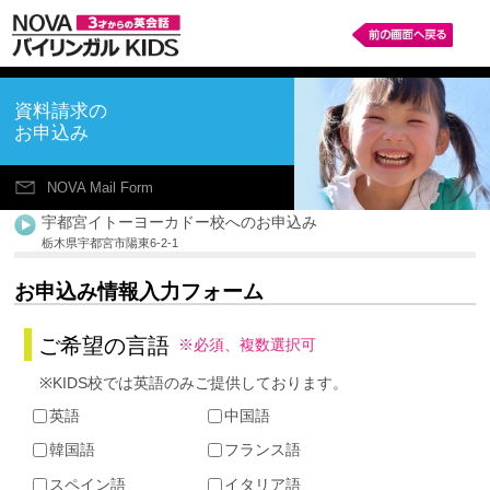
資料請求の
お申込み
NOVA Mail Form
宇都宮イトーヨーカドー校へのお申込み
栃木県宇都宮市陽東6-2-1
お申込み情報入力フォーム
ご希望の言語
※必須、複数選択可
※KIDS校では英語のみご提供しております。
英語
中国語
韓国語
フランス語
スペイン語
イタリア語