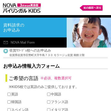
資料請求の
お申込み
NOVA Mail Form
佐賀ﾓﾗｰｼﾞｭ校へのお申込み
佐賀県佐賀市巨勢町大字牛島７３０ モラージュ佐賀 南館２階
お申込み情報入力フォーム
ご希望の言語
※必須、複数選択可
※KIDS校では英語のみご提供しております。
英語
中国語
韓国語
フランス語
スペイン語
イタリア語