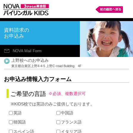
資料請求の
お申込み
NOVA Mail Form
上野校へのお申込み
東京都台東区上野4-4-5 上野C-road Building 4F
お申込み情報入力フォーム
ご希望の言語
※必須、複数選択可
※KIDS校では英語のみご提供しております。
英語
中国語
韓国語
フランス語
スペイン語
イタリア語