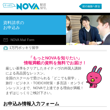
資料請求の
お申込み
NOVA Mail Form
1万円ポッキリ留学
「もっとNOVAを知りたい」
情報満載の資料を無料でお届け！
厳しい基準をクリアしたネイティヴの外国人講師
による高品質なレッスン。
全国のスクールで受けられる「どこでも留学」、
旅行・ビジネス・TOEIC®対策・多言語・オンライ
ンレッスンまで、NOVAで上達できる理由が満載！
まずはじっくりご検討下さい。
お申込み情報入力フォーム