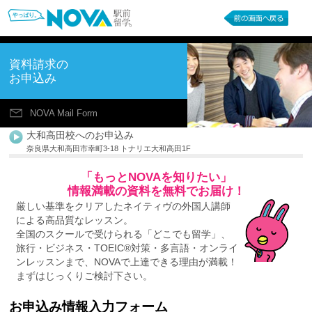
資料請求の
お申込み
NOVA Mail Form
大和高田校へのお申込み
奈良県大和高田市幸町3-18 トナリエ大和高田1F
「もっとNOVAを知りたい」
情報満載の資料を無料でお届け！
厳しい基準をクリアしたネイティヴの外国人講師
による高品質なレッスン。
全国のスクールで受けられる「どこでも留学」、
旅行・ビジネス・TOEIC®対策・多言語・オンライ
ンレッスンまで、NOVAで上達できる理由が満載！
まずはじっくりご検討下さい。
お申込み情報入力フォーム